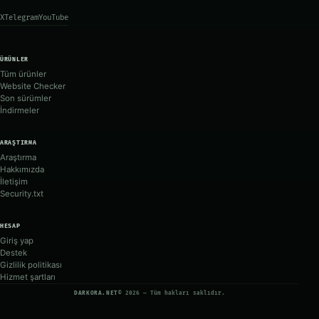
X
Telegram
YouTube
ÜRÜNLER
Tüm ürünler
Website Checker
Son sürümler
İndirmeler
ARAŞTIRMA
Araştırma
Hakkımızda
İletişim
Security.txt
HESAP
Giriş yap
Destek
Gizlilik politikası
Hizmet şartları
DARKORA.NET
© 2026 — Tüm hakları saklıdır.