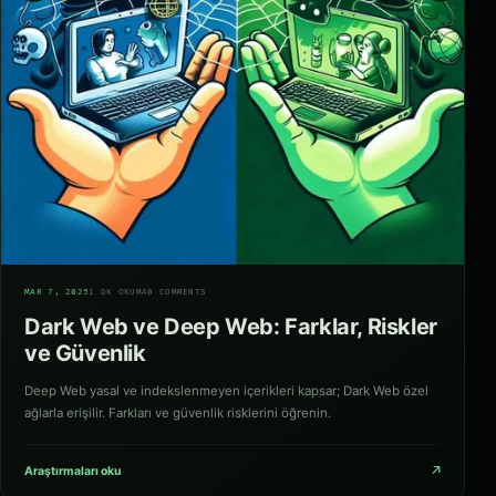
02
MAR 7, 2025
1 DK OKUMA
0 COMMENTS
Dark Web ve Deep Web: Farklar, Riskler
ve Güvenlik
Deep Web yasal ve indekslenmeyen içerikleri kapsar; Dark Web özel
ağlarla erişilir. Farkları ve güvenlik risklerini öğrenin.
↗
Araştırmaları oku