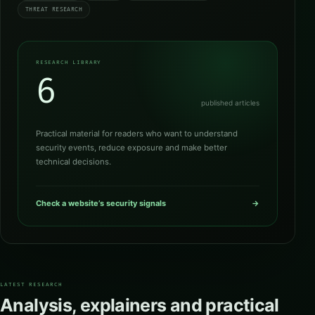
THREAT RESEARCH
RESEARCH LIBRARY
6
published articles
Practical material for readers who want to understand
security events, reduce exposure and make better
technical decisions.
Check a website’s security signals
→
LATEST RESEARCH
Analysis, explainers and practical