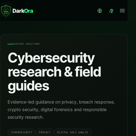
Dark
Ora
DARKORA ARAŞTIRMA
Cybersecurity
research & field
guides
Evidence-led guidance on privacy, breach response,
crypto security, digital forensics and responsible
security research.
CYBERSECURITY
PRIVACY
DIJITAL ADLI ANALIZ