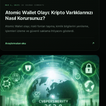
03
MAR 4, 2025
1 DK OKUMA
0 COMMENTS
Atomic Wallet Olayı: Kripto Varlıklarınızı
Nasıl Korursunuz?
Atomic Wallet olayı; riskli fonları taşıma, kimlik bilgilerini yenileme,
işlemleri izleme ve güvenli saklama ihtiyacını gösterdi.
↗
Araştırmaları oku