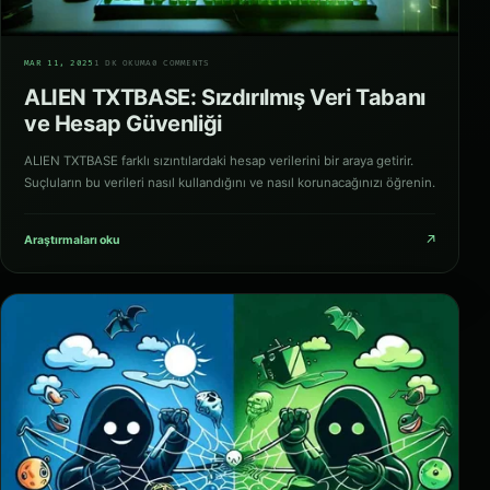
01
MAR 11, 2025
1 DK OKUMA
0 COMMENTS
ALIEN TXTBASE: Sızdırılmış Veri Tabanı
ve Hesap Güvenliği
ALIEN TXTBASE farklı sızıntılardaki hesap verilerini bir araya getirir.
Suçluların bu verileri nasıl kullandığını ve nasıl korunacağınızı öğrenin.
↗
Araştırmaları oku