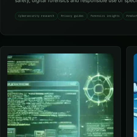
safety, digital forensics and responsible use of spec
Cybersecurity research
Privacy guides
Forensics insights
Produc