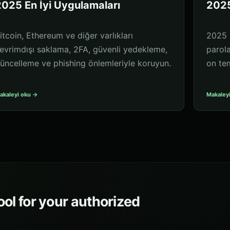
025 En İyi Uygulamaları
2025
itcoin, Ethereum ve diğer varlıkları
2025 y
evrimdışı saklama, 2FA, güvenli yedekleme,
parol
üncelleme ve phishing önlemleriyle koruyun.
on tem
akaleyi oku →
Makaley
ol for your authorized