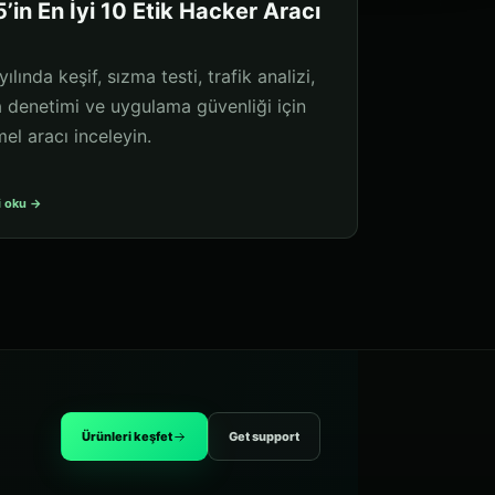
’in En İyi 10 Etik Hacker Aracı
ılında keşif, sızma testi, trafik analizi,
a denetimi ve uygulama güvenliği için
el aracı inceleyin.
i oku →
Ürünleri keşfet
Get support