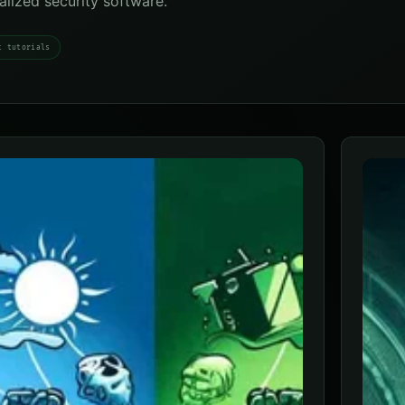
ialized security software.
t tutorials