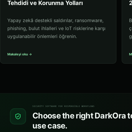
Tehdidi ve Korunma Yolları
2
Yapay zekâ destekli saldırılar, ransomware,
B
phishing, bulut ihlalleri ve IoT risklerine karşı
ç
uygulanabilir önlemleri öğrenin.
g
Makaleyi oku →
M
SECURITY SOFTWARE FOR RESPONSIBLE WORKFLOWS
Choose the right DarkOra to
use case.