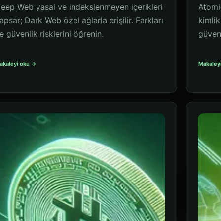
eep Web yasal ve indekslenmeyen içerikleri
Atomic
apsar; Dark Web özel ağlarla erişilir. Farkları
kimlik
e güvenlik risklerini öğrenin.
güvenl
akaleyi oku →
Makaley