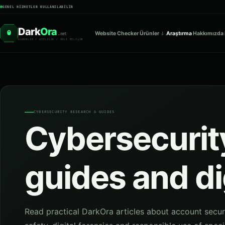
GENEL HIZMETLER KULLANILABILIR
Dark
Ora
O
Website Checker
Ürünler
Araştırma
Hakkımızda
.net
GüVENLIK / GIZLILIK / ADLI BILIşIM
CYBERSECURITY RESEARCH & GUIDES
Cybersecurity
guides and di
Read practical DarkOra articles about account secur