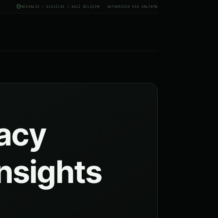
GÜVENLIK / GIZLILIK / ADLI BILIŞIM
AUTHORIZED USE ONLY
X
TG
vacy
insights