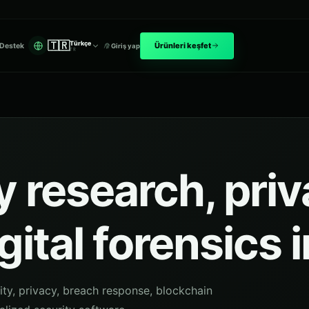
🇹🇷
Türkçe
Ürünleri keşfet
Destek
Giriş yap
TR
 research, pri
gital forensics 
ity, privacy, breach response, blockchain