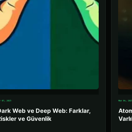
r 07, 2025
Mar 04, 202
Dark Web ve Deep Web: Farklar,
Atom
iskler ve Güvenlik
Varl