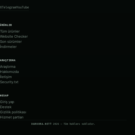
X
Telegram
YouTube
ÜRÜNLER
Tüm ürünler
Website Checker
Son sürümler
İndirmeler
ARAŞTIRMA
Araştırma
Hakkımızda
İletişim
Security.txt
HESAP
Giriş yap
Destek
Gizlilik politikası
Hizmet şartları
DARKORA.NET
© 2026 — Tüm hakları saklıdır.