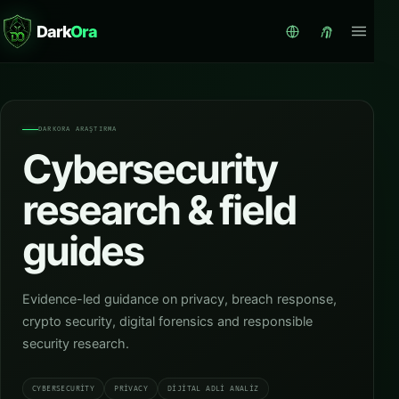
Dark
Ora
DARKORA ARAŞTIRMA
Cybersecurity
research & field
guides
Evidence-led guidance on privacy, breach response,
crypto security, digital forensics and responsible
security research.
CYBERSECURITY
PRIVACY
DIJITAL ADLI ANALIZ