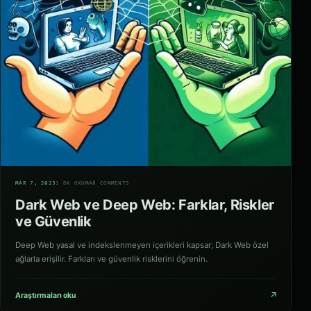
02
MAR 7, 2025
1 DK OKUMA
0 COMMENTS
Dark Web ve Deep Web: Farklar, Riskler
ve Güvenlik
Deep Web yasal ve indekslenmeyen içerikleri kapsar; Dark Web özel
ağlarla erişilir. Farkları ve güvenlik risklerini öğrenin.
↗
Araştırmaları oku