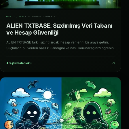
01
MAR 11, 2025
1 DK OKUMA
0 COMMENTS
ALIEN TXTBASE: Sızdırılmış Veri Tabanı
ve Hesap Güvenliği
ALIEN TXTBASE farklı sızıntılardaki hesap verilerini bir araya getirir.
Suçluların bu verileri nasıl kullandığını ve nasıl korunacağınızı öğrenin.
↗
Araştırmaları oku