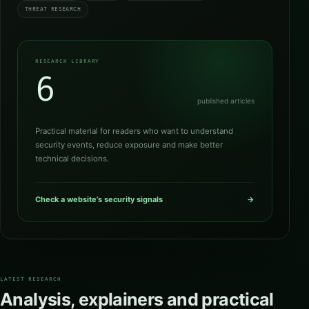
THREAT RESEARCH
RESEARCH LIBRARY
6
published articles
Practical material for readers who want to understand
security events, reduce exposure and make better
technical decisions.
Check a website’s security signals
→
LATEST RESEARCH
Analysis, explainers and practical