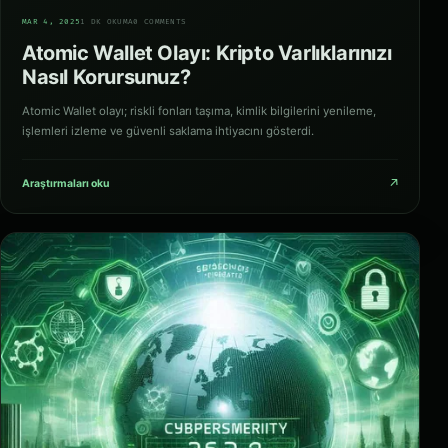
03
MAR 4, 2025
1 DK OKUMA
0 COMMENTS
Atomic Wallet Olayı: Kripto Varlıklarınızı
Nasıl Korursunuz?
Atomic Wallet olayı; riskli fonları taşıma, kimlik bilgilerini yenileme,
işlemleri izleme ve güvenli saklama ihtiyacını gösterdi.
↗
Araştırmaları oku