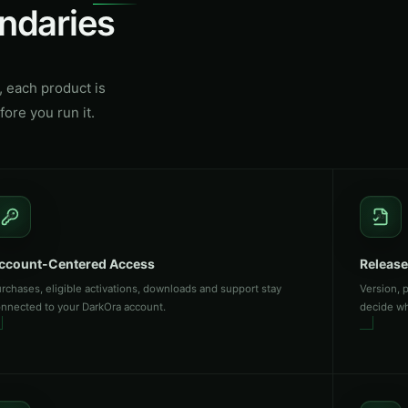
undaries
, each product is
ore you run it.
02
03
ccount-Centered Access
Release
rchases, eligible activations, downloads and support stay
Version, 
nnected to your DarkOra account.
decide wha