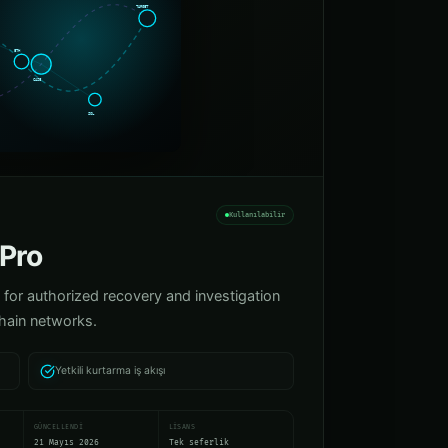
Kullanılabilir
 Pro
 for authorized recovery and investigation
hain networks.
Yetkili kurtarma iş akışı
GÜNCELLENDI
LISANS
21 Mayıs 2026
Tek seferlik