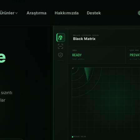
01 / 03
Ürünler
Araştırma
Hakkımızda
Destek
DO-B
BREACH EXPOSURE RADAR
Black Matrix
e
INDEX
QUERY MODE
READY
PRIVA
local archive
no cloud l
v3
sızıntı
lar
ARCHIVE ONLINE