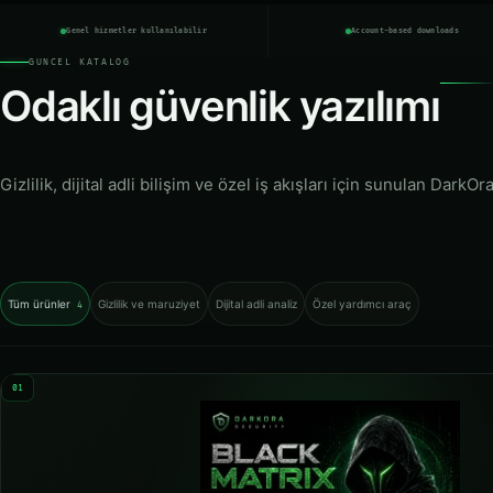
Genel hizmetler kullanılabilir
Account-based downloads
GÜNCEL KATALOG
Odaklı güvenlik yazılımı
Gizlilik, dijital adli bilişim ve özel iş akışları için sunulan DarkOr
Tüm ürünler
Gizlilik ve maruziyet
Dijital adli analiz
Özel yardımcı araç
4
01