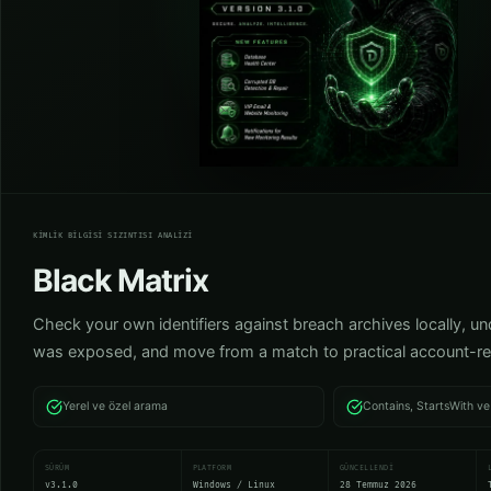
DO-BMX
Kimlik bilgisi sızıntısı analizi
KIMLIK BILGISI SIZINTISI ANALIZI
Black Matrix
Check your own identifiers against breach archives locally, u
was exposed, and move from a match to practical account-re
Yerel ve özel arama
Contains, StartsWith v
SÜRÜM
PLATFORM
GÜNCELLENDI
v3.1.0
Windows / Linux
28 Temmuz 2026