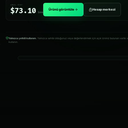
GÜNCEL FIYAT
$73.10
Ürünü görüntüle
Hesap merkezi
$86
Yalnızca yetkili kullanım.
Yalnızca sahibi olduğunuz veya değerlendirmek için açık izniniz bulunan varlık 
kullanın.