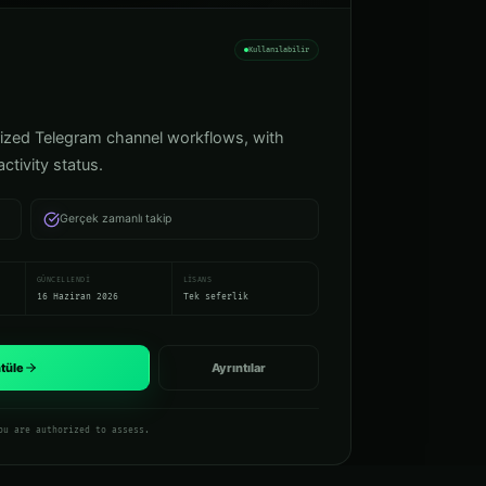
Kullanılabilir
rized Telegram channel workflows, with
ctivity status.
Gerçek zamanlı takip
GÜNCELLENDI
LISANS
16 Haziran 2026
Tek seferlik
tüle
Ayrıntılar
ou are authorized to assess.