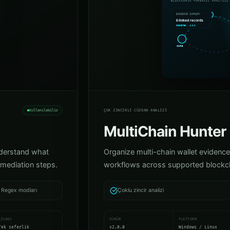
DO-MCH
Çok zincirli cüzdan analizi
Kullanılabilir
ÇOK ZINCIRLI CÜZDAN ANALIZI
MultiChain Hunter
nderstand what
Organize multi-chain wallet evidence
mediation steps.
workflows across supported blockc
e Regex modları
Çoklu zincir analizi
LISANS
SÜRÜM
PLATFORM
Tek seferlik
v2.0.0
Windows / Linux