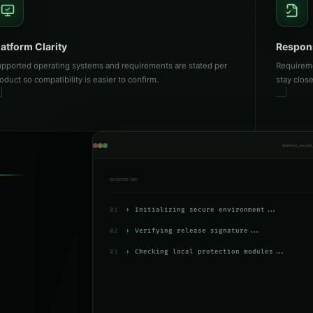
05
06
latform Clarity
Respon
pported operating systems and requirements are stated per
Requirem
oduct so compatibility is easier to confirm.
stay clos
darkora_secure
DO/SECURE-ENV
01
›
Initializing secure environment...
02
›
Verifying release signature...
03
›
Checking local protection modules...
04
›
Privacy mode enabled.
05
›
Secure environment ready.