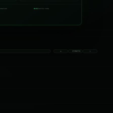
normalized
00:03
Checklist ready
OTOMATİK