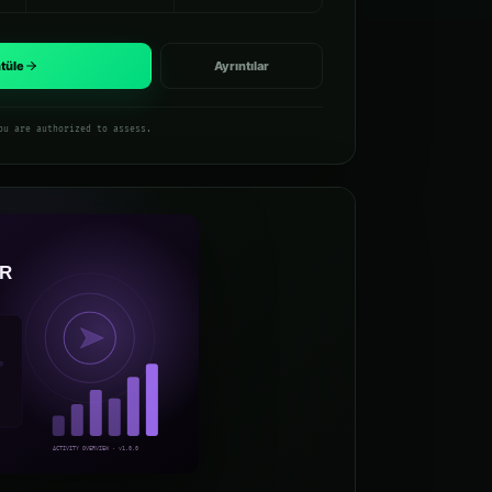
tüle
Ayrıntılar
ou are authorized to assess.