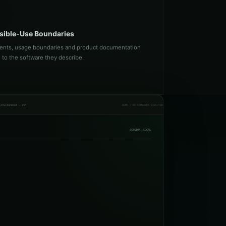
sible-Use Boundaries
ents, usage boundaries and product documentation
e to the software they describe.
_environment — zsh
DEMO / NO COMMANDS EXECUTED
SESSION: LOCAL
READY