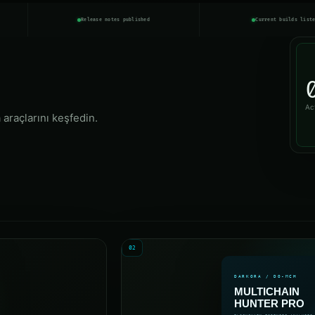
Release notes published
Current builds list
Ac
a araçlarını keşfedin.
02