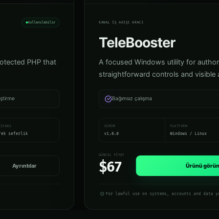
DO-TLB
Kanal iş akışı aracı
Kullanılabilir
KANAL IŞ AKIŞI ARACI
TeleBooster
otected PHP that
A focused Windows utility for autho
straightforward controls and visible a
eştirme
Bağımsız çalışma
LISANS
SÜRÜM
PLATFORM
Tek seferlik
v1.0.0
Windows / Linux
GÜNCEL FIYAT
$67
Ayrıntılar
Ürünü görün
For lawful use on systems, accounts and data y