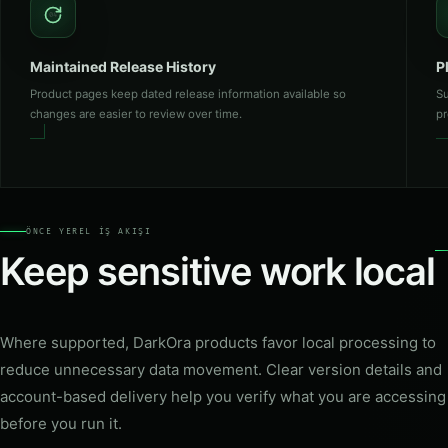
04
Maintained Release History
P
Product pages keep dated release information available so
Su
changes are easier to review over time.
pr
ÖNCE YEREL İŞ AKIŞI
Keep sensitive work local
Where supported, DarkOra products favor local processing to
reduce unnecessary data movement. Clear version details and
account-based delivery help you verify what you are accessing
before you run it.