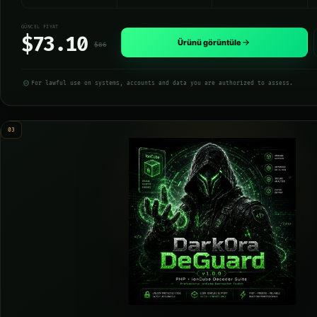
GÜNCEL FIYAT
$73.10
Ürünü görüntüle
$86
For lawful use on systems, accounts and data you are authorized to assess.
03