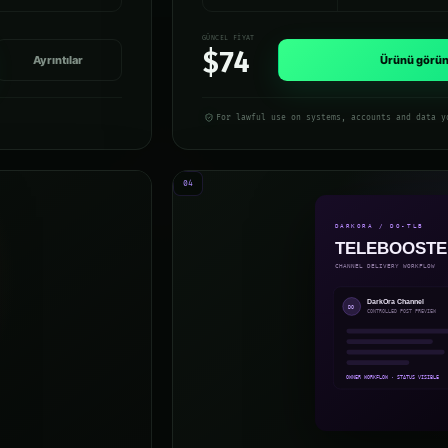
GÜNCEL FIYAT
$74
Ayrıntılar
Ürünü görün
For lawful use on systems, accounts and data y
04