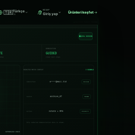
HESAP
Türkçe
🇹🇷
Ürünleri keşfet
Giriş yap
TR
MX / BLACK MATRIX
SANITIZED PRODUCT PREVIEW
LOCAL SESSION
REMEDIATION
TE
GUIDED
ookup
clear next steps
REDACTED MATCH CONTEXT
3 SIGNALS
a••••@mail.tld
identifier
REVIEW
archive_07
source
KNOWN
rotate + MFA
action
PRIORITY
Only redacted demonstration data is shown.
AUTHORIZED CHECK