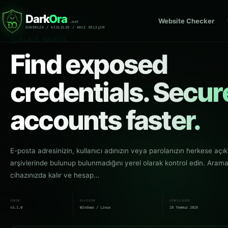
ÖNE ÇIKAN ÜRÜN
Dark
Ora
Website Checker
LOCAL CREDENTIAL EXPOSURE CHECK
DO-BMX
.net
GüVENLIK / GIZLILIK / ADLI BILIşIM
BLACK MATRIX
Find exposed
credentials. Secur
accounts faster.
E-posta adresinizin, kullanıcı adınızın veya parolanızın herkese açık 
arşivlerinde bulunup bulunmadığını yerel olarak kontrol edin. Arama
cihazınızda kalır ve hesap…
SÜRÜM
PLATFORM
GÜNCELLENDI
v3.1.0
Windows / Linux
28 Temmuz 2026