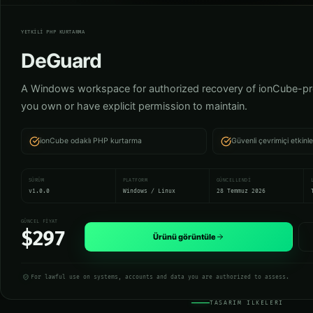
DO-DGD
Yetkili PHP kurtarma
YETKILI PHP KURTARMA
DeGuard
A Windows workspace for authorized recovery of ionCube-pr
you own or have explicit permission to maintain.
ionCube odaklı PHP kurtarma
Güvenli çevrimiçi etkinl
SÜRÜM
PLATFORM
GÜNCELLENDI
v1.0.0
Windows / Linux
28 Temmuz 2026
GÜNCEL FIYAT
$297
Ürünü görüntüle
For lawful use on systems, accounts and data you are authorized to assess.
TASARIM İLKELERİ