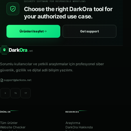
SECURITY SOFTWARE FOR RESPONSIBLE WORKFLOWS
Choose the right DarkOra tool for
your authorized use case.
Ürünleri keşfet
Get support
Dark
Ora
O
.net
Sorumlu kullanıcılar ve yetkili araştırmalar için profesyonel siber
güvenlik, gizlilik ve dijital adli bilişim yazılımı.
support@darkora.net
X
TG
YT
ÜRÜNLER
RESOURCES
Tüm ürünler
Araştırma
Website Checker
DarkOra Hakkında