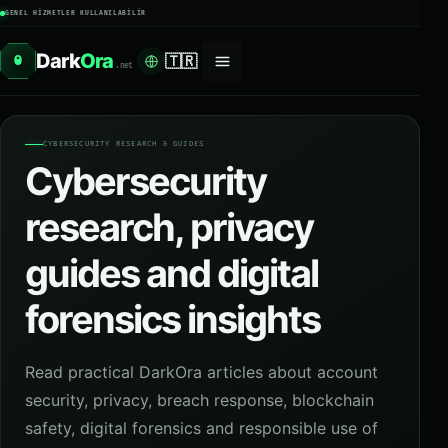
GENEL HIZMETLER KULLANILABILIR
Dark
Ora
🇹🇷
O
.net
CYBERSECURITY RESEARCH & GUIDES
Cybersecurity
research, privacy
guides and digital
forensics insights
Read practical DarkOra articles about account
security, privacy, breach response, blockchain
safety, digital forensics and responsible use of