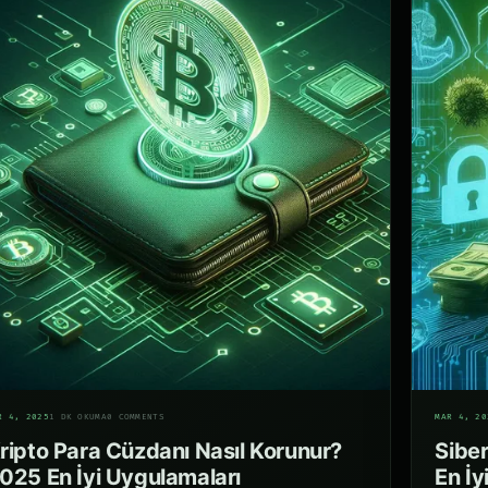
06
R 4, 2025
1 DK OKUMA
0 COMMENTS
MAR 4, 20
ripto Para Cüzdanı Nasıl Korunur?
Siber
025 En İyi Uygulamaları
En İy