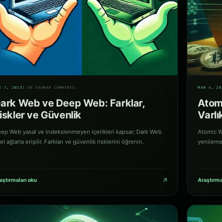
03
R 7, 2025
1 DK OKUMA
0 COMMENTS
MAR 4, 20
ark Web ve Deep Web: Farklar,
Atomi
iskler ve Güvenlik
Varlı
ep Web yasal ve indekslenmeyen içerikleri kapsar; Dark Web
Atomic Wal
el ağlarla erişilir. Farkları ve güvenlik risklerini öğrenin.
yenileme,
↗
aştırmaları oku
Araştırma