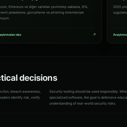
tcoin, Ethereum ve diğer varlıkları çevrimdışı saklama, 2FA,
2025 yılı
venli yedekleme, güncelleme ve phishing önlemleriyle
uygulama 
ruyun.
↗
aştırmaları oku
Araştırma
ctical decisions
ection, breach awareness,
Security tooling should be used responsibly. Whe
aders identify risk, verify
specialized software, the goal is defensive educa
understanding of real-world security risks.