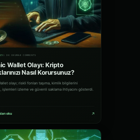
25
1 DK OKUMA
0 COMMENTS
c Wallet Olayı: Kripto
klarınızı Nasıl Korursunuz?
let olayı; riskli fonları taşıma, kimlik bilgilerini
 işlemleri izleme ve güvenli saklama ihtiyacını gösterdi.
↗
ları oku