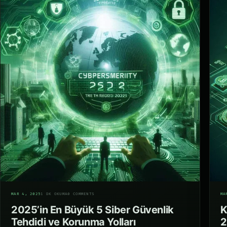
04
05
MAR 4, 2025
1 DK OKUMA
0 COMMENTS
MA
2025’in En Büyük 5 Siber Güvenlik
K
Tehdidi ve Korunma Yolları
2