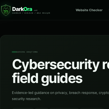
Dark
Ora
Website Checker
.net
GüVENLIK / GIZLILIK / ADLI BILIşIM
DARKORA ARAŞTIRMA
Cybersecurity r
field guides
Evidence-led guidance on privacy, breach response, crypto s
security research.