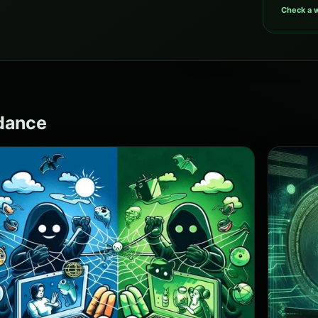
Check a w
idance