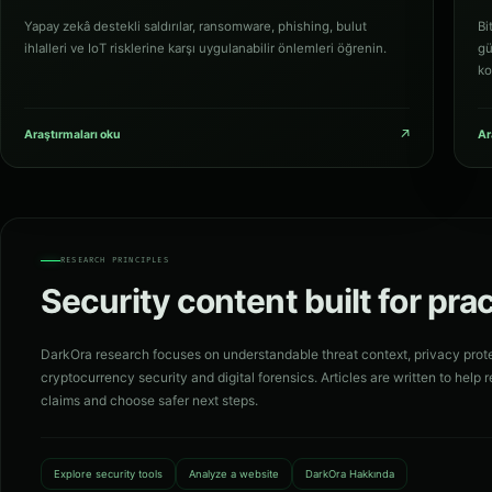
Yapay zekâ destekli saldırılar, ransomware, phishing, bulut
Bi
ihlalleri ve IoT risklerine karşı uygulanabilir önlemleri öğrenin.
gü
ko
↗
Araştırmaları oku
Ar
RESEARCH PRINCIPLES
Security content built for pra
DarkOra research focuses on understandable threat context, privacy prot
cryptocurrency security and digital forensics. Articles are written to help re
claims and choose safer next steps.
Explore security tools
Analyze a website
DarkOra Hakkında