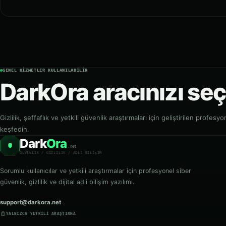
GENEL HIZMETLER KULLANILABILIR
DarkOra aracınızı seç
Gizlilik, şeffaflık ve yetkili güvenlik araştırmaları için geliştirilen profesy
keşfedin.
Dark
Ora
O
.net
GüVENLIK / GIZLILIK / ADLI BILIşIM
Sorumlu kullanıcılar ve yetkili araştırmalar için profesyonel siber
güvenlik, gizlilik ve dijital adli bilişim yazılımı.
support@darkora.net
YALNIZCA YETKILI ARAŞTIRMA