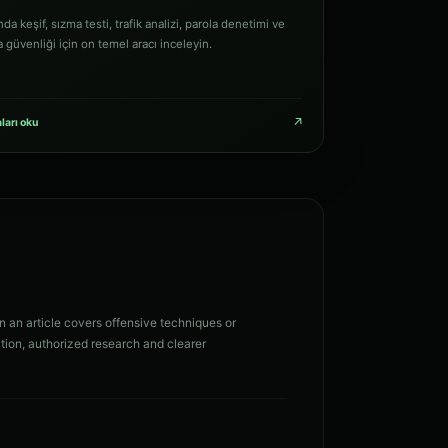
nda keşif, sızma testi, trafik analizi, parola denetimi ve
güvenliği için on temel aracı inceleyin.
↗
ları oku
n an article covers offensive techniques or
tion, authorized research and clearer