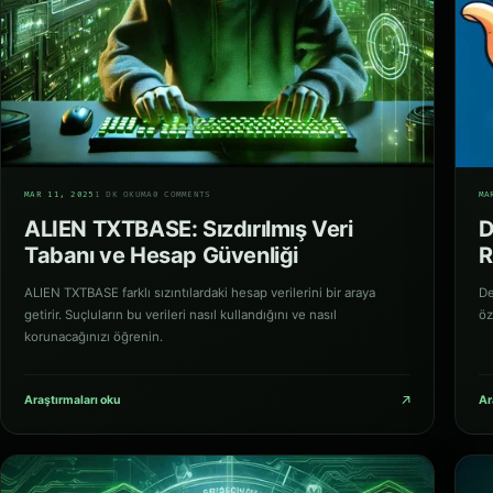
01
02
MAR 11, 2025
1 DK OKUMA
0 COMMENTS
MA
ALIEN TXTBASE: Sızdırılmış Veri
D
Tabanı ve Hesap Güvenliği
R
ALIEN TXTBASE farklı sızıntılardaki hesap verilerini bir araya
De
getirir. Suçluların bu verileri nasıl kullandığını ve nasıl
öz
korunacağınızı öğrenin.
↗
Araştırmaları oku
Ar