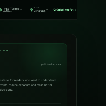
HESAP
Türkçe
🇹🇷
Ürünleri keşfet
Giriş yap
TR
 LIBRARY
published articles
 material for readers who want to understand
events, reduce exposure and make better
 decisions.