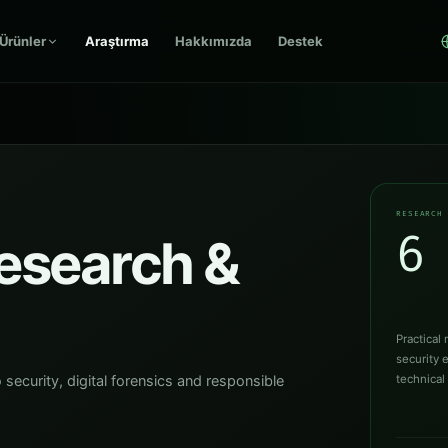
Ürünler
Araştırma
Hakkımızda
Destek
RESEARCH
6
esearch &
Practical
security 
ecurity, digital forensics and responsible
technical