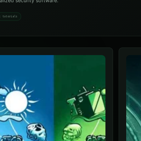
ialized security software.
t tutorials