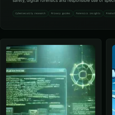
safety, digital forensics and responsible use of spec
Cybersecurity research
Privacy guides
Forensics insights
Produc