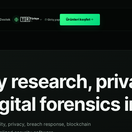
🇹🇷
Türkçe
Ürünleri keşfet
Destek
Giriş yap
TR
 research, pri
gital forensics 
ity, privacy, breach response, blockchain