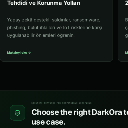
Tehdidi ve Korunma Yolları
2
Yapay zekâ destekli saldırılar, ransomware,
B
phishing, bulut ihlalleri ve IoT risklerine karşı
ç
uygulanabilir önlemleri öğrenin.
g
Makaleyi oku →
M
SECURITY SOFTWARE FOR RESPONSIBLE WORKFLOWS
Choose the right DarkOra to
use case.