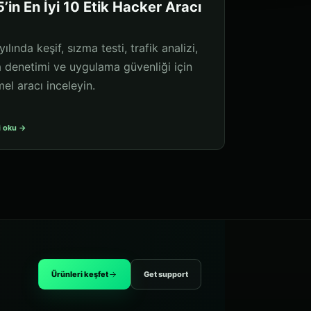
’in En İyi 10 Etik Hacker Aracı
ılında keşif, sızma testi, trafik analizi,
a denetimi ve uygulama güvenliği için
el aracı inceleyin.
i oku →
Ürünleri keşfet
Get support