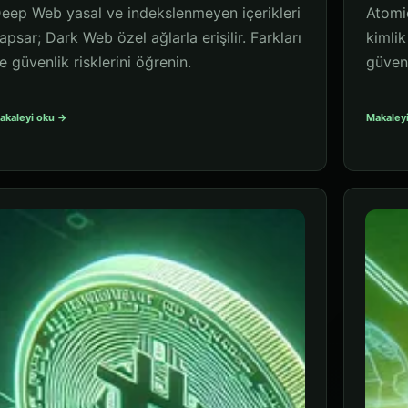
eep Web yasal ve indekslenmeyen içerikleri
Atomic
apsar; Dark Web özel ağlarla erişilir. Farkları
kimlik
e güvenlik risklerini öğrenin.
güvenl
akaleyi oku →
Makaley