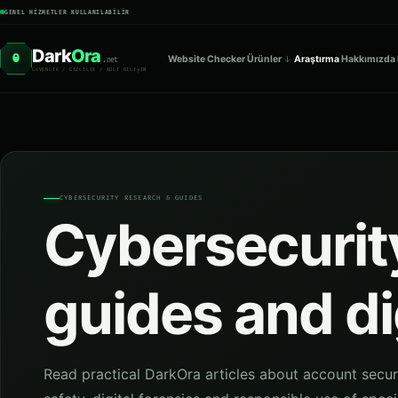
GENEL HIZMETLER KULLANILABILIR
Dark
Ora
O
Website Checker
Ürünler
Araştırma
Hakkımızda
.net
GüVENLIK / GIZLILIK / ADLI BILIşIM
CYBERSECURITY RESEARCH & GUIDES
Cybersecurity
guides and di
Read practical DarkOra articles about account secur