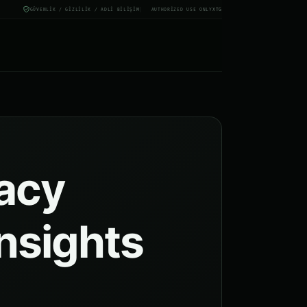
GÜVENLIK / GIZLILIK / ADLI BILIŞIM
AUTHORIZED USE ONLY
X
TG
vacy
insights