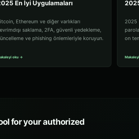
025 En İyi Uygulamaları
2025
itcoin, Ethereum ve diğer varlıkları
2025 y
evrimdışı saklama, 2FA, güvenli yedekleme,
parol
üncelleme ve phishing önlemleriyle koruyun.
on tem
akaleyi oku →
Makaley
ol for your authorized