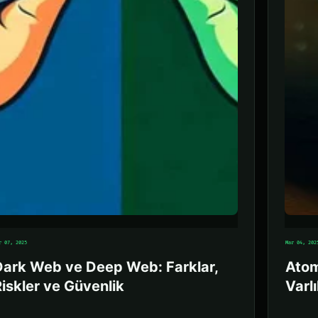
r 07, 2025
Mar 04, 202
Dark Web ve Deep Web: Farklar,
Atom
iskler ve Güvenlik
Varl