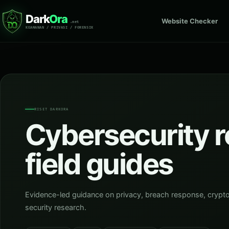
Dark
Ora
Website Checker
.net
KEAMANAN / PRIVASI / FORENSIK
RISET DARKORA
Cybersecurity r
field guides
Evidence-led guidance on privacy, breach response, crypto s
security research.