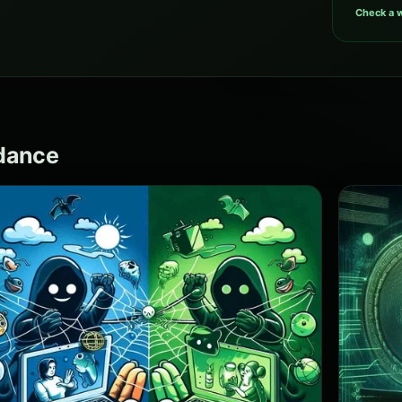
Check a w
idance