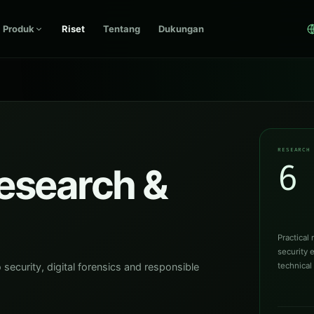
Produk
Riset
Tentang
Dukungan
RESEARCH
6
esearch &
Practical
security 
ecurity, digital forensics and responsible
technical