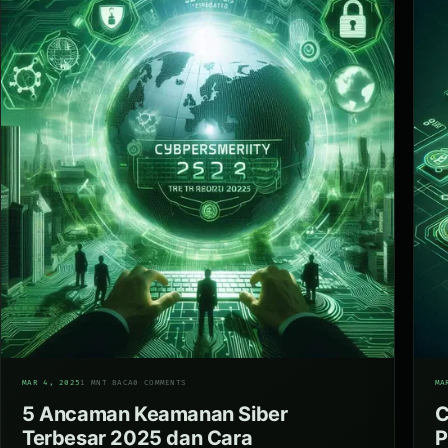
04
05
MAR 4, 2025
1 MNT BACA
0 COMMENTS
MA
5 Ancaman Keamanan Siber
C
Terbesar 2025 dan Cara
P