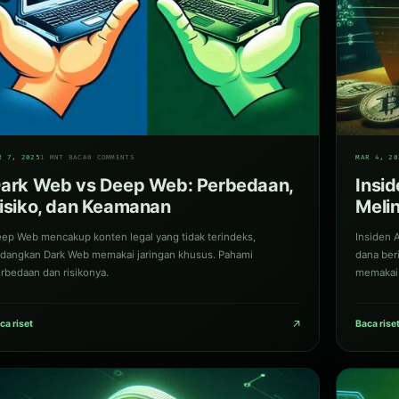
03
R 7, 2025
1 MNT BACA
0 COMMENTS
MAR 4, 20
ark Web vs Deep Web: Perbedaan,
Insid
isiko, dan Keamanan
Melin
ep Web mencakup konten legal yang tidak terindeks,
Insiden 
dangkan Dark Web memakai jaringan khusus. Pahami
dana ber
rbedaan dan risikonya.
memakai
↗
ca riset
Baca rise