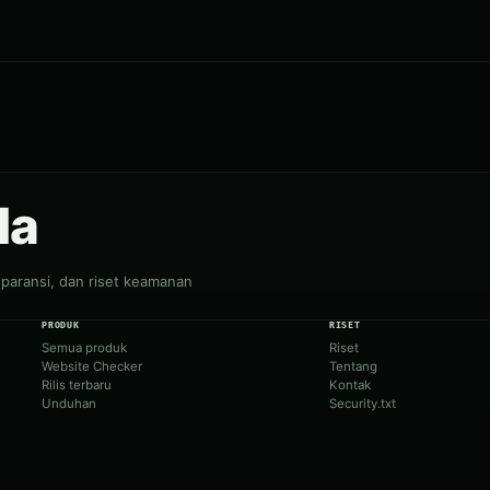
da
nsparansi, dan riset keamanan
PRODUK
RISET
Semua produk
Riset
Website Checker
Tentang
Rilis terbaru
Kontak
Unduhan
Security.txt