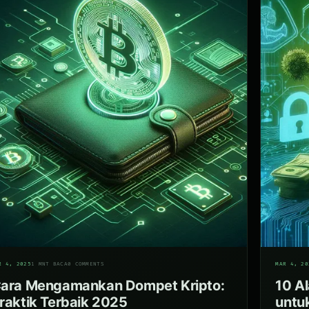
06
R 4, 2025
1 MNT BACA
0 COMMENTS
MAR 4, 20
ara Mengamankan Dompet Kripto:
10 Al
raktik Terbaik 2025
untu