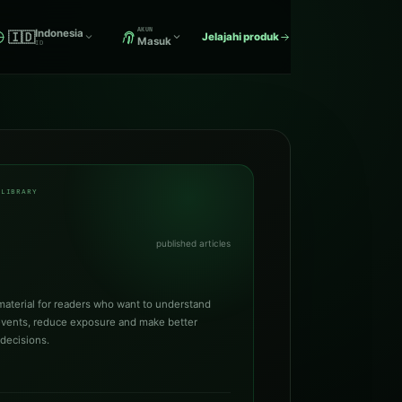
AKUN
Indonesia
🇮🇩
Jelajahi produk
Masuk
ID
 LIBRARY
published articles
 material for readers who want to understand
events, reduce exposure and make better
 decisions.