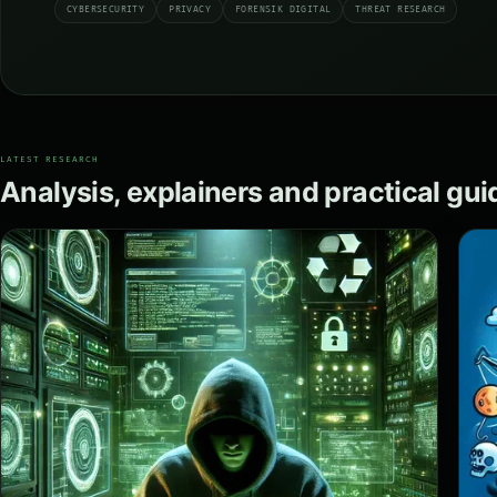
CYBERSECURITY
PRIVACY
FORENSIK DIGITAL
THREAT RESEARCH
LATEST RESEARCH
Analysis, explainers and practical gu