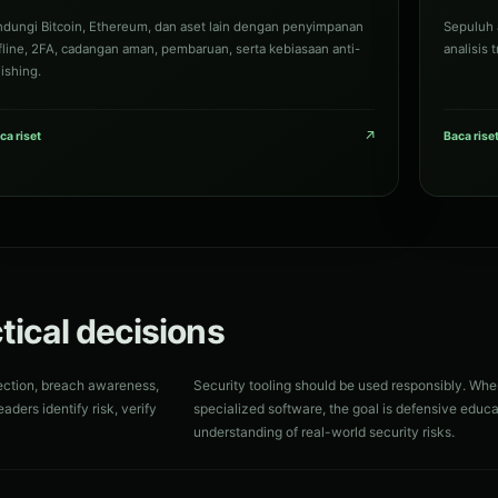
ndungi Bitcoin, Ethereum, dan aset lain dengan penyimpanan
Sepuluh 
fline, 2FA, cadangan aman, pembaruan, serta kebiasaan anti-
analisis 
ishing.
↗
ca riset
Baca rise
ctical decisions
ection, breach awareness,
Security tooling should be used responsibly. Whe
aders identify risk, verify
specialized software, the goal is defensive educa
understanding of real-world security risks.