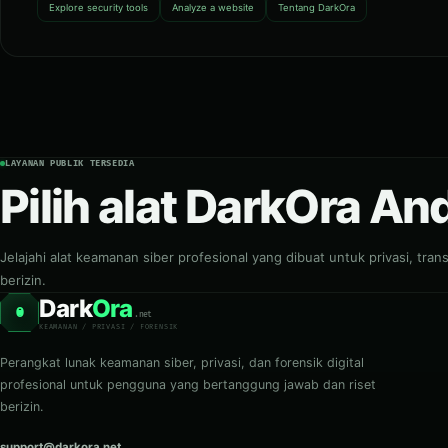
Explore security tools
Analyze a website
Tentang DarkOra
LAYANAN PUBLIK TERSEDIA
Pilih alat DarkOra An
Jelajahi alat keamanan siber profesional yang dibuat untuk privasi, tra
berizin.
Dark
Ora
O
.net
KEAMANAN / PRIVASI / FORENSIK
Perangkat lunak keamanan siber, privasi, dan forensik digital
profesional untuk pengguna yang bertanggung jawab dan riset
berizin.
support@darkora.net