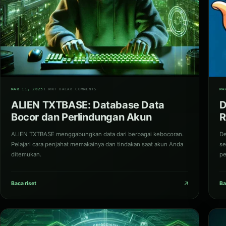
01
02
MAR 11, 2025
1 MNT BACA
0 COMMENTS
MA
ALIEN TXTBASE: Database Data
D
Bocor dan Perlindungan Akun
R
ALIEN TXTBASE menggabungkan data dari berbagai kebocoran.
De
Pelajari cara penjahat memakainya dan tindakan saat akun Anda
se
ditemukan.
pe
↗
Baca riset
Ba