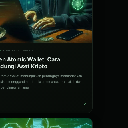
25
1 MNT BACA
0 COMMENTS
en Atomic Wallet: Cara
dungi Aset Kripto
Atomic Wallet menunjukkan pentingnya memindahkan
isiko, mengganti kredensial, memantau transaksi, dan
 penyimpanan aman.
↗
t