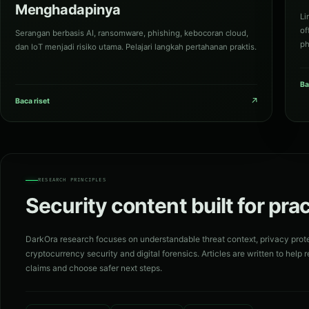
Menghadapinya
Li
of
Serangan berbasis AI, ransomware, phishing, kebocoran cloud,
ph
dan IoT menjadi risiko utama. Pelajari langkah pertahanan praktis.
Ba
↗
Baca riset
RESEARCH PRINCIPLES
Security content built for pra
DarkOra research focuses on understandable threat context, privacy prot
cryptocurrency security and digital forensics. Articles are written to help re
claims and choose safer next steps.