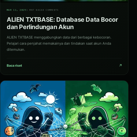
01
MAR 11, 2025
1 MNT BACA
0 COMMENTS
ALIEN TXTBASE: Database Data Bocor
dan Perlindungan Akun
ALIEN TXTBASE menggabungkan data dari berbagai kebocoran.
Pelajari cara penjahat memakainya dan tindakan saat akun Anda
ditemukan.
↗
Baca riset