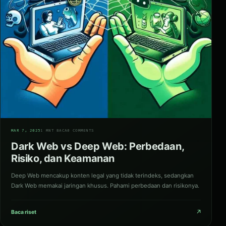
02
MAR 7, 2025
1 MNT BACA
0 COMMENTS
Dark Web vs Deep Web: Perbedaan,
Risiko, dan Keamanan
Deep Web mencakup konten legal yang tidak terindeks, sedangkan
Dark Web memakai jaringan khusus. Pahami perbedaan dan risikonya.
↗
Baca riset