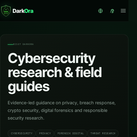
Dark
Ora
RISET DARKORA
Cybersecurity
research & field
guides
Evidence-led guidance on privacy, breach response,
crypto security, digital forensics and responsible
security research.
CYBERSECURITY
PRIVACY
FORENSIK DIGITAL
THREAT RESEARCH