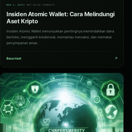
03
MAR 4, 2025
1 MNT BACA
0 COMMENTS
Insiden Atomic Wallet: Cara Melindungi
Aset Kripto
Insiden Atomic Wallet menunjukkan pentingnya memindahkan dana
berisiko, mengganti kredensial, memantau transaksi, dan memakai
penyimpanan aman.
↗
Baca riset