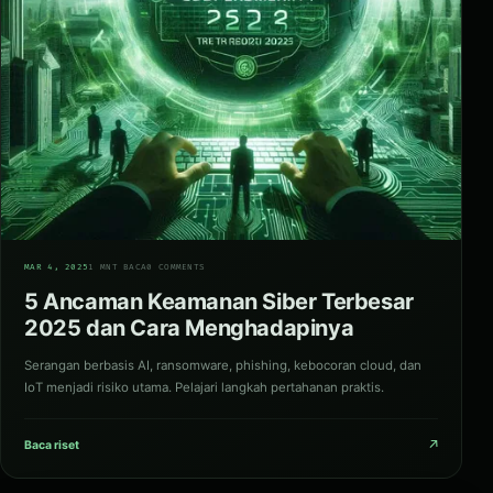
04
MAR 4, 2025
1 MNT BACA
0 COMMENTS
5 Ancaman Keamanan Siber Terbesar
2025 dan Cara Menghadapinya
Serangan berbasis AI, ransomware, phishing, kebocoran cloud, dan
IoT menjadi risiko utama. Pelajari langkah pertahanan praktis.
↗
Baca riset