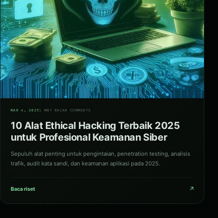
06
MAR 4, 2025
1 MNT BACA
0 COMMENTS
10 Alat Ethical Hacking Terbaik 2025
untuk Profesional Keamanan Siber
Sepuluh alat penting untuk pengintaian, penetration testing, analisis
trafik, audit kata sandi, dan keamanan aplikasi pada 2025.
↗
Baca riset