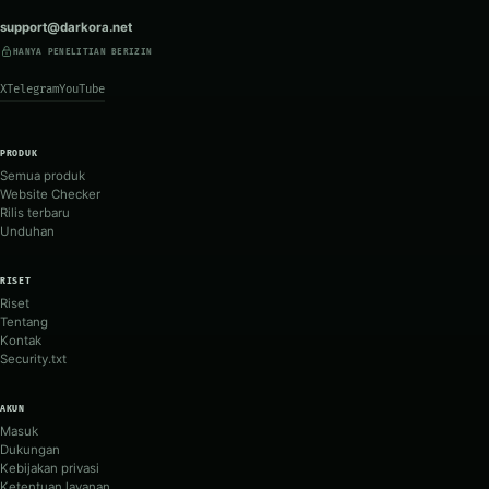
support@darkora.net
HANYA PENELITIAN BERIZIN
X
Telegram
YouTube
PRODUK
Semua produk
Website Checker
Rilis terbaru
Unduhan
RISET
Riset
Tentang
Kontak
Security.txt
AKUN
Masuk
Dukungan
Kebijakan privasi
Ketentuan layanan