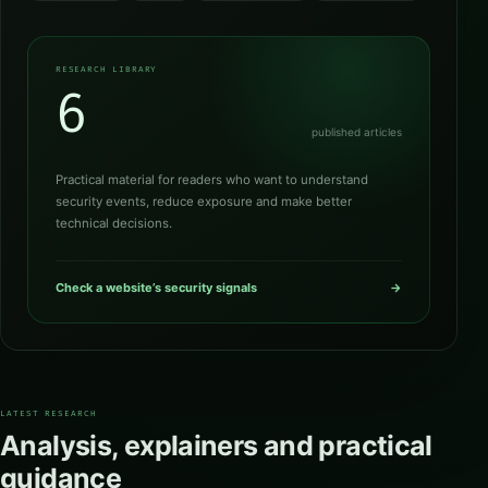
RESEARCH LIBRARY
6
published articles
Practical material for readers who want to understand
security events, reduce exposure and make better
technical decisions.
Check a website’s security signals
→
LATEST RESEARCH
Analysis, explainers and practical
guidance