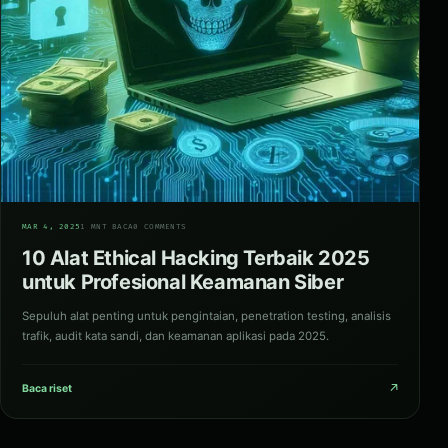
06
MAR 4, 2025
1 MNT BACA
0 COMMENTS
10 Alat Ethical Hacking Terbaik 2025
untuk Profesional Keamanan Siber
Sepuluh alat penting untuk pengintaian, penetration testing, analisis
trafik, audit kata sandi, dan keamanan aplikasi pada 2025.
↗
Baca riset