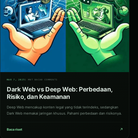
02
MAR 7, 2025
1 MNT BACA
0 COMMENTS
Dark Web vs Deep Web: Perbedaan,
Risiko, dan Keamanan
Deep Web mencakup konten legal yang tidak terindeks, sedangkan
Dark Web memakai jaringan khusus. Pahami perbedaan dan risikonya.
↗
Baca riset