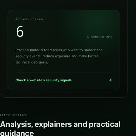
RESEARCH LIBRARY
6
published articles
Practical material for readers who want to understand
security events, reduce exposure and make better
technical decisions.
Check a website’s security signals
→
LATEST RESEARCH
Analysis, explainers and practical
guidance