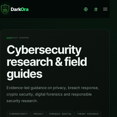
Dark
Ora
RISET DARKORA
Cybersecurity
research & field
guides
Evidence-led guidance on privacy, breach response,
crypto security, digital forensics and responsible
security research.
CYBERSECURITY
PRIVACY
FORENSIK DIGITAL
THREAT RESEARCH