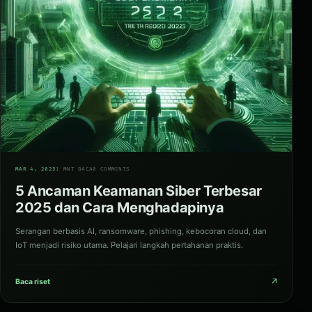
04
MAR 4, 2025
1 MNT BACA
0 COMMENTS
5 Ancaman Keamanan Siber Terbesar
2025 dan Cara Menghadapinya
Serangan berbasis AI, ransomware, phishing, kebocoran cloud, dan
IoT menjadi risiko utama. Pelajari langkah pertahanan praktis.
↗
Baca riset