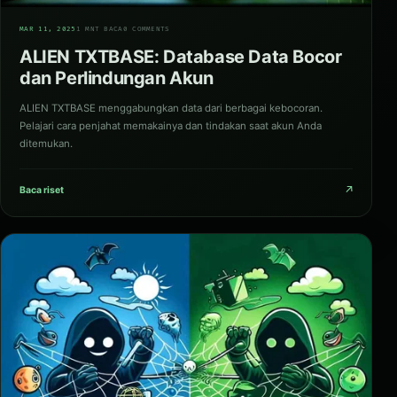
01
MAR 11, 2025
1 MNT BACA
0 COMMENTS
ALIEN TXTBASE: Database Data Bocor
dan Perlindungan Akun
ALIEN TXTBASE menggabungkan data dari berbagai kebocoran.
Pelajari cara penjahat memakainya dan tindakan saat akun Anda
ditemukan.
↗
Baca riset