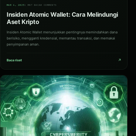
03
MAR 4, 2025
1 MNT BACA
0 COMMENTS
Insiden Atomic Wallet: Cara Melindungi
Aset Kripto
Insiden Atomic Wallet menunjukkan pentingnya memindahkan dana
berisiko, mengganti kredensial, memantau transaksi, dan memakai
penyimpanan aman.
↗
Baca riset