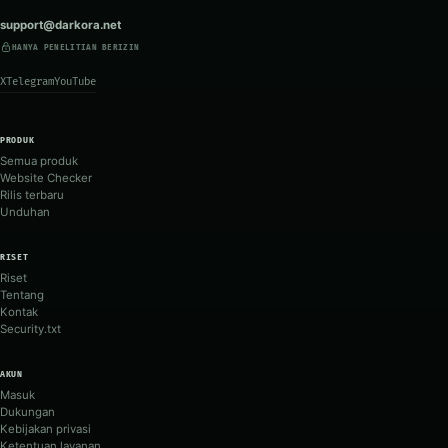
support@darkora.net
HANYA PENELITIAN BERIZIN
X
Telegram
YouTube
PRODUK
Semua produk
Website Checker
Rilis terbaru
Unduhan
RISET
Riset
Tentang
Kontak
Security.txt
AKUN
Masuk
Dukungan
Kebijakan privasi
Ketentuan layanan