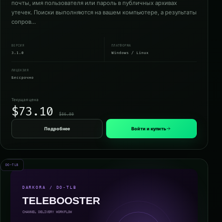
почты, имя пользователя или пароль в публичных архивах
утечек. Поиски выполняются на вашем компьютере, а результаты
сопров…
ВЕРСИЯ
ПЛАТФОРМА
3.1.0
Windows / Linux
ЛИЦЕНЗИЯ
Бессрочно
Текущая цена
$73.10
$86.00
Подробнее
Войти и купить
DO-TLB