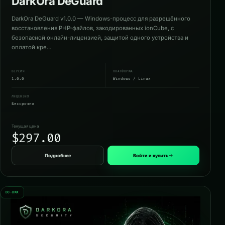
DarkOra DeGuard
DarkOra DeGuard v1.0.0 — Windows-процесс для разрешённого
восстановления PHP-файлов, закодированных ionCube, с
безопасной онлайн-лицензией, защитой одного устройства и
оплатой кре…
ВЕРСИЯ
ПЛАТФОРМА
1.0.0
Windows / Linux
ЛИЦЕНЗИЯ
Бессрочно
Текущая цена
$297.00
Подробнее
Войти и купить
DO-BMX