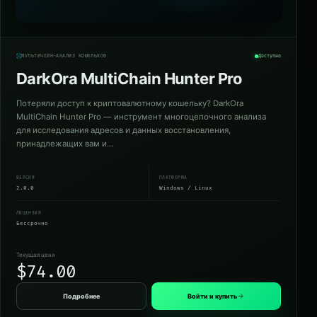
МУЛЬТИЧЕЙН-АНАЛИЗ КОШЕЛЬКОВ
Доступно
DarkOra MultiChain Hunter Pro
Потеряли доступ к криптовалютному кошельку? DarkOra
MultiChain Hunter Pro — инструмент многоцепочного анализа
для исследования адресов и данных восстановления,
принадлежащих вам и…
ВЕРСИЯ
ПЛАТФОРМА
2.0.0
Windows / Linux
ЛИЦЕНЗИЯ
Бессрочно
Текущая цена
$74.00
Подробнее
Войти и купить