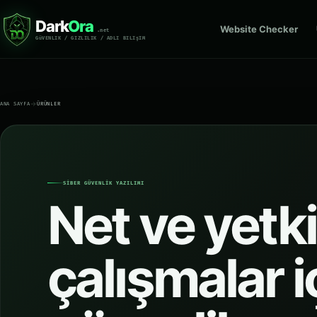
Dark
Ora
Website Checker
.net
GüVENLIK / GIZLILIK / ADLI BILIşIM
ANA SAYFA
ÜRÜNLER
SİBER GÜVENLİK YAZILIMI
Net ve yetki
çalışmalar i