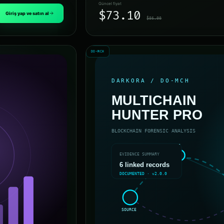
Güncel fiyat
$73.10
Giriş yap ve satın al
$86.00
DO-MCH