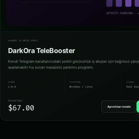
KANAL IŞ AKIŞI ARACI
DarkOra TeleBooster
Kendi Telegram kanallarınızdaki yetkili görünürlük iş akışları için bağımsız çalış
ayarlanabilir hız sunan masaüstü yardımcı programı.
SÜRÜM
PLATFORM
LISANS
1.0.0
Windows / Linux
Ömür boy
Güncel fiyat
$67.00
Ayrıntıları incele