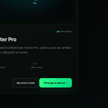
Kullanılabilir
ter Pro
arkOra MultiChain Hunter Pro, yalnızca size ait varlıklar
ri, bakiyeleri ve kurtar…
LISANS
Linux
Ömür boyu
Ayrıntıları incele
Giriş yap ve satın al