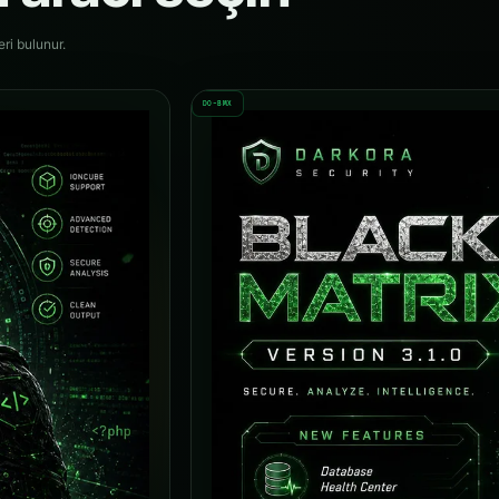
eri bulunur.
DO-BMX