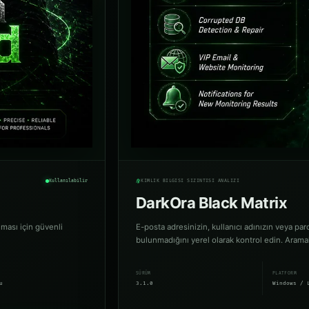
Kullanılabilir
KIMLIK BILGISI SIZINTISI ANALIZI
DarkOra Black Matrix
lması için güvenli
E-posta adresinizin, kullanıcı adınızın veya par
bulunmadığını yerel olarak kontrol edin. Arama
SÜRÜM
PLATFORM
u
3.1.0
Windows / 