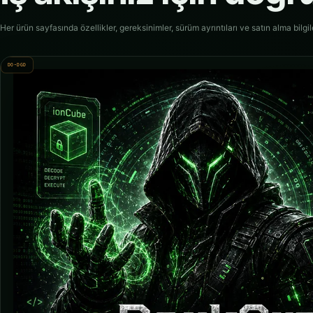
Her ürün sayfasında özellikler, gereksinimler, sürüm ayrıntıları ve satın alma bilgil
DO-DGD