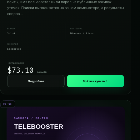
почты, имя пользователя или пароль в публичных архивах
утечек. Поиски выполняются на вашем компьютере, а результаты
сопров…
ВЕРСИЯ
ПЛАТФОРМА
3.1.0
Windows / Linux
ЛИЦЕНЗИЯ
Бессрочно
Текущая цена
$73.10
$86.00
Подробнее
Войти и купить
DO-TLB