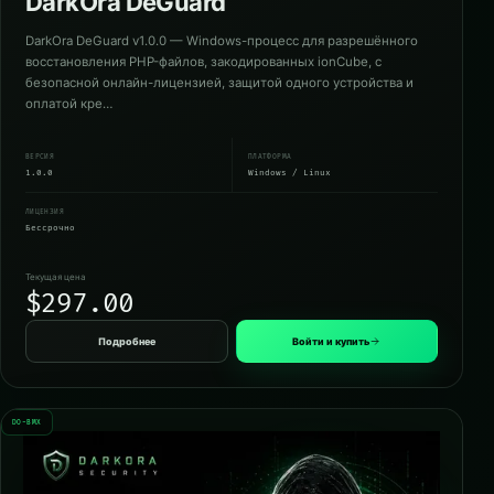
DarkOra DeGuard
DarkOra DeGuard v1.0.0 — Windows-процесс для разрешённого
восстановления PHP-файлов, закодированных ionCube, с
безопасной онлайн-лицензией, защитой одного устройства и
оплатой кре…
ВЕРСИЯ
ПЛАТФОРМА
1.0.0
Windows / Linux
ЛИЦЕНЗИЯ
Бессрочно
Текущая цена
$297.00
Подробнее
Войти и купить
DO-BMX