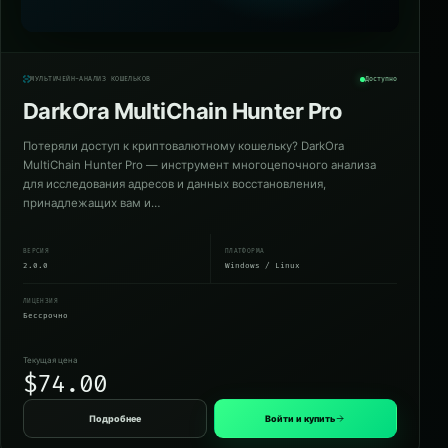
МУЛЬТИЧЕЙН-АНАЛИЗ КОШЕЛЬКОВ
Доступно
DarkOra MultiChain Hunter Pro
Потеряли доступ к криптовалютному кошельку? DarkOra
MultiChain Hunter Pro — инструмент многоцепочного анализа
для исследования адресов и данных восстановления,
принадлежащих вам и…
ВЕРСИЯ
ПЛАТФОРМА
2.0.0
Windows / Linux
ЛИЦЕНЗИЯ
Бессрочно
Текущая цена
$74.00
Подробнее
Войти и купить