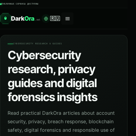
ПУБЛИЧНЫЕ СЕРВИСЫ ДОСТУПНЫ
Dark
Ora
🇷🇺
O
.net
CYBERSECURITY RESEARCH & GUIDES
Cybersecurity
research, privacy
guides and digital
forensics insights
Read practical DarkOra articles about account
security, privacy, breach response, blockchain
safety, digital forensics and responsible use of