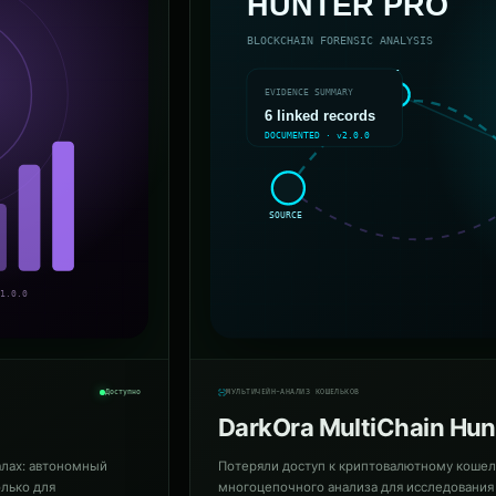
Доступно
МУЛЬТИЧЕЙН-АНАЛИЗ КОШЕЛЬКОВ
DarkOra MultiChain Hun
алах: автономный
Потеряли доступ к криптовалютному кошель
олько для
многоцепочного анализа для исследования