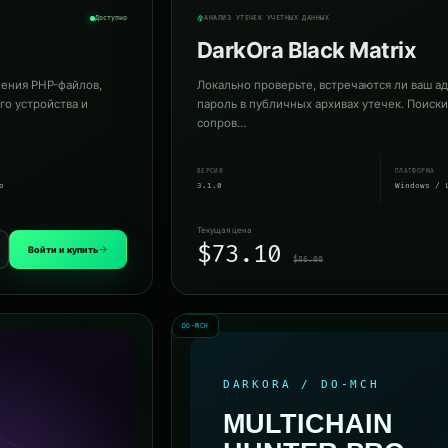
Доступно
АНАЛИЗ УТЕЧЕК УЧЁТНЫХ ДАННЫХ
DarkOra Black Matrix
ления PHP-файлов,
Локально проверьте, встречаются ли ваш а
го устройства и
пароль в публичных архивах утечек. Поиск
сопров…
ВЕРСИЯ
ПЛАТФОРМА
о
3.1.0
Windows / 
Текущая цена
$73.10
Войти и купить
$86.00
DO-MCH