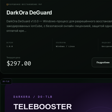
РАЗРЕШЁННОЕ ВОССТАНОВЛЕНИЕ PHP
DarkOra DeGuard
DarkOra DeGuard v1.0.0 — Windows-процесс для разрешённого восстанов
закодированных ionCube, с безопасной онлайн-лицензией, защитой одно
оплатой кре…
ВЕРСИЯ
ПЛАТФОРМА
ЛИЦЕНЗИЯ
1.0.0
Windows / Linux
Бессрочн
Текущая цена
$297.00
Подробнее
DO-TLB