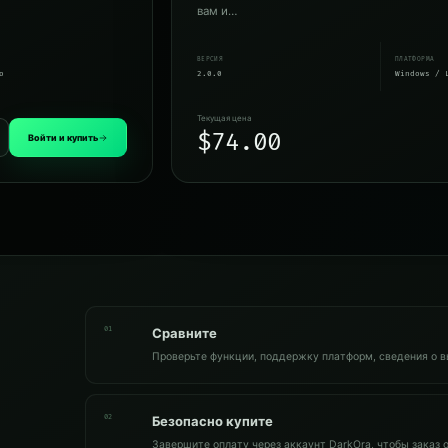
вам и…
ВЕРСИЯ
ПЛАТФОРМА
о
2.0.0
Windows / 
Текущая цена
$74.00
Войти и купить
01
Сравните
Проверьте функции, поддержку платформ, сведения о в
02
Безопасно купите
Завершите оплату через аккаунт DarkOra, чтобы заказ 