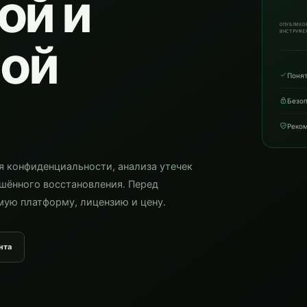
ой и
ОПУБЛИКО
ИНСТРУМЕ
ой
Поня
Безоп
Реко
я конфиденциальности, анализа утечек
шённого восстановления. Перед
ую платформу, лицензию и цену.
нта