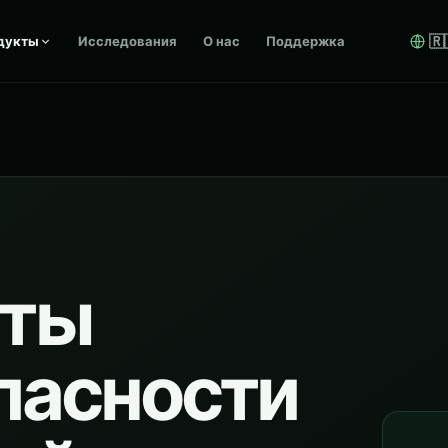
🇷
дукты
Исследования
О нас
Поддержка
нты
пасности