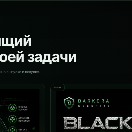
ящий
оей задачи
я о выпуске и покупке.
DO-BMX