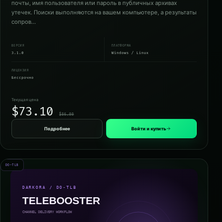
почты, имя пользователя или пароль в публичных архивах
утечек. Поиски выполняются на вашем компьютере, а результаты
сопров…
ВЕРСИЯ
ПЛАТФОРМА
3.1.0
Windows / Linux
ЛИЦЕНЗИЯ
Бессрочно
Текущая цена
$73.10
$86.00
Подробнее
Войти и купить
DO-TLB