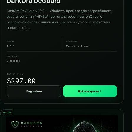
DarkOra DeGuard
DarkOra DeGuard v1.0.0 — Windows-процесс для разрешённого
восстановления PHP-файлов, закодированных ionCube, с
безопасной онлайн-лицензией, защитой одного устройства и
оплатой кре…
ВЕРСИЯ
ПЛАТФОРМА
1.0.0
Windows / Linux
ЛИЦЕНЗИЯ
Бессрочно
Текущая цена
$297.00
Подробнее
Войти и купить
DO-BMX