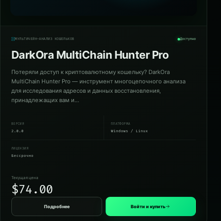
МУЛЬТИЧЕЙН-АНАЛИЗ КОШЕЛЬКОВ
Доступно
DarkOra MultiChain Hunter Pro
Потеряли доступ к криптовалютному кошельку? DarkOra
MultiChain Hunter Pro — инструмент многоцепочного анализа
для исследования адресов и данных восстановления,
принадлежащих вам и…
ВЕРСИЯ
ПЛАТФОРМА
2.0.0
Windows / Linux
ЛИЦЕНЗИЯ
Бессрочно
Текущая цена
$74.00
Подробнее
Войти и купить