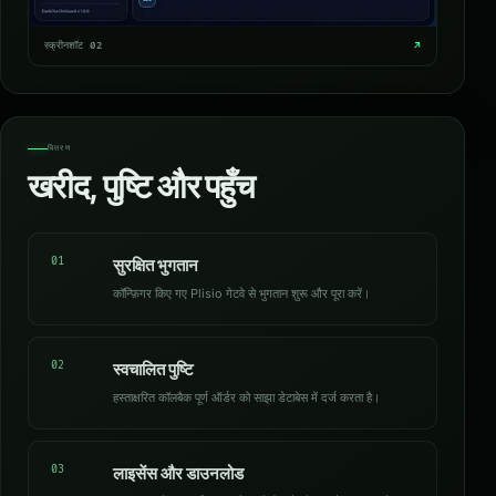
स्क्रीनशॉट 02
↗
वितरण
खरीद, पुष्टि और पहुँच
01
सुरक्षित भुगतान
कॉन्फ़िगर किए गए Plisio गेटवे से भुगतान शुरू और पूरा करें।
02
स्वचालित पुष्टि
हस्ताक्षरित कॉलबैक पूर्ण ऑर्डर को साझा डेटाबेस में दर्ज करता है।
03
लाइसेंस और डाउनलोड