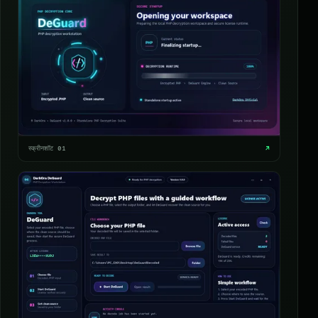
स्क्रीनशॉट 01
↗