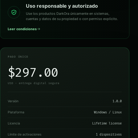
Uso responsable y autorizado
Use los productos DarkOra únicamente en sistemas,
cuentas y datos de su propiedad o con permiso explícito.
Leer condiciones
PAGO ÚNICO
$297.00
USD · entrega digital segura
Versión
1.0.0
Plataforma
Windows / Linux
Licencia
Lifetime license
Límite de activaciones
1 dispositivos