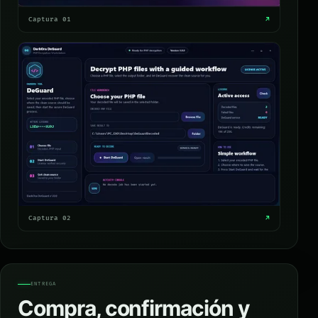
Captura 01
↗
Captura 02
↗
ENTREGA
Compra, confirmación y