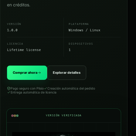
en créditos.
VERSIÓN
PLATAFORMA
1.0.0
Windows / Linux
LICENCIA
DISPOSITIVOS
Lifetime license
1
Comprar ahora
Explorar detalles
Pago seguro con Plisio
Creación automática del pedido
Entrega automática de licencia
VERSIÓN VERIFICADA