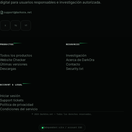
digital para usuarios responsables e investigación autorizada.
support@darkora.net
X
TG
YT
PRODUCTOS
RESOURCES
Todos los productos
Investigación
Website Checker
Acerca de DarkOra
Últimas versiones
Contacto
Descargas
Security.txt
ACCOUNT & LEGAL
Iniciar sesión
Support tickets
Política de privacidad
Condiciones del servicio
© 2026 DarkOra.net — Todos los derechos reservados.
Independent site / account SSO