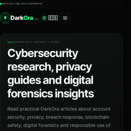
SERVICIOS PÚBLICOS DISPONIBLES
Dark
Ora
🇪🇸
O
.net
CYBERSECURITY RESEARCH & GUIDES
Cybersecurity
research, privacy
guides and digital
forensics insights
Read practical DarkOra articles about account
security, privacy, breach response, blockchain
safety, digital forensics and responsible use of