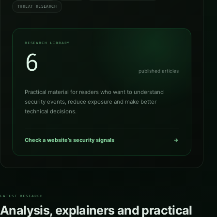
THREAT RESEARCH
RESEARCH LIBRARY
6
published articles
Practical material for readers who want to understand
security events, reduce exposure and make better
technical decisions.
Check a website’s security signals
→
LATEST RESEARCH
Analysis, explainers and practical