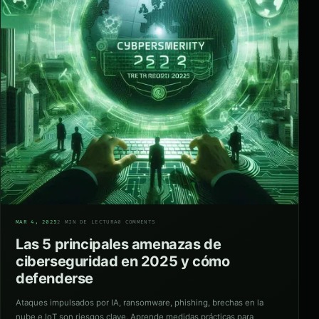
04
MAR 4, 2025
2 MIN DE LECTURA
0 COMMENTS
Las 5 principales amenazas de
ciberseguridad en 2025 y cómo
defenderse
Ataques impulsados por IA, ransomware, phishing, brechas en la
nube e IoT son riesgos clave. Aprende medidas prácticas para