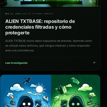
01
MAR 11, 2025
2 MIN DE LECTURA
0 COMMENTS
ALIEN TXTBASE: repositorio de
credenciales filtradas y cómo
protegerte
ALIEN TXTBASE reúne datos expuestos de brechas. Aprende cómo
se utilizan estos archivos, qué riesgos implican y cómo responder
ante una coincidencia.
↗
Leer investigación