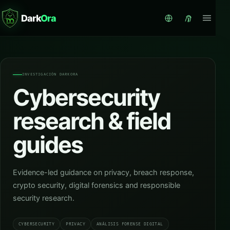
Dark
Ora
INVESTIGACIÓN DARKORA
Cybersecurity
research & field
guides
Evidence-led guidance on privacy, breach response,
crypto security, digital forensics and responsible
security research.
CYBERSECURITY
PRIVACY
ANÁLISIS FORENSE DIGITAL