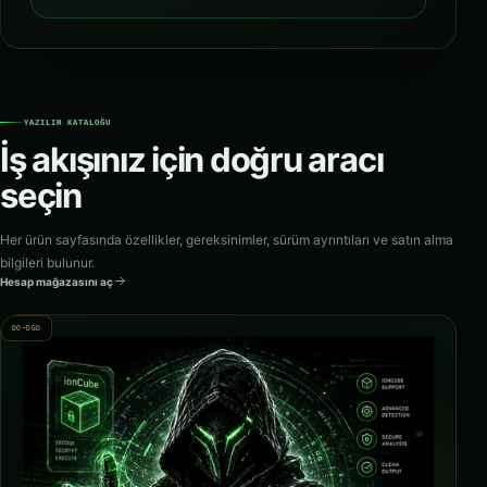
YAZILIM KATALOĞU
İş akışınız için doğru aracı
seçin
Her ürün sayfasında özellikler, gereksinimler, sürüm ayrıntıları ve satın alma
bilgileri bulunur.
Hesap mağazasını aç
DO-DGD