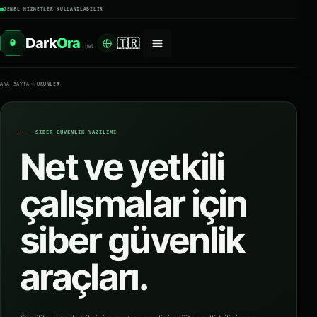
GENEL HIZMETLER KULLANILABILIR
Dark
Ora
🇹🇷
O
.net
ANA SAYFA
ÜRÜNLER
SİBER GÜVENLİK YAZILIMI
Net ve yetkili
çalışmalar için
siber güvenlik
araçları.