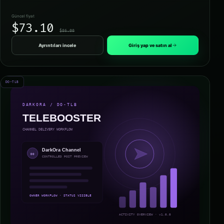
Güncel fiyat
$73.10
$86.00
Ayrıntıları incele
Giriş yap ve satın al
DO-TLB