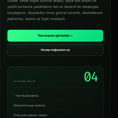
Gizlilik, kimlik bilgisi sızıntısı analizi, dijital adli bilişim ve
yetkili kurtarma yazılımlarını tek ve düzenli bir katalogda
karşılaştırın. Seçmeden önce güncel sürümü, desteklenen
platformu, lisansı ve fiyatı inceleyin.
Tüm araçları görüntüle
Hesap mağazasını aç
04
YAYIMLANAN ARAÇLAR
Net fiyatlandırma
Güvenli hesap teslimatı
Sorumlu kullanım rehberi