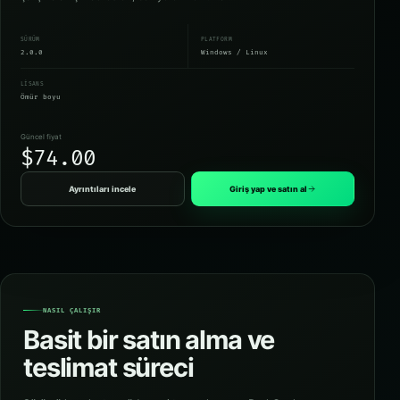
SÜRÜM
PLATFORM
2.0.0
Windows / Linux
LISANS
Ömür boyu
Güncel fiyat
$74.00
Ayrıntıları incele
Giriş yap ve satın al
NASIL ÇALIŞIR
Basit bir satın alma ve
teslimat süreci