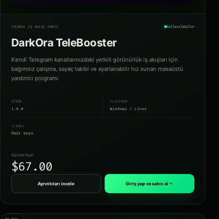
KANAL IŞ AKIŞI ARACI
Kullanılabilir
DarkOra TeleBooster
Kendi Telegram kanallarınızdaki yetkili görünürlük iş akışları için
bağımsız çalışma, sayaç takibi ve ayarlanabilir hız sunan masaüstü
yardımcı programı.
SÜRÜM
PLATFORM
1.0.0
Windows / Linux
LISANS
Ömür boyu
Güncel fiyat
$67.00
Ayrıntıları incele
Giriş yap ve satın al