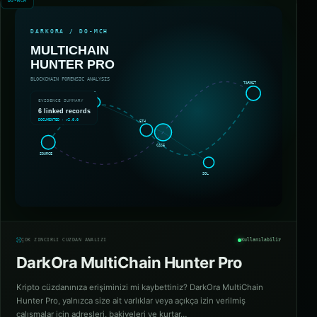
DO-MCH
ÇOK ZINCIRLI CÜZDAN ANALIZI
Kullanılabilir
DarkOra MultiChain Hunter Pro
Kripto cüzdanınıza erişiminizi mi kaybettiniz? DarkOra MultiChain
Hunter Pro, yalnızca size ait varlıklar veya açıkça izin verilmiş
çalışmalar için adresleri, bakiyeleri ve kurtar…