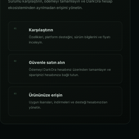
Sürümü karşılaştırın, ödemeyi tamamlayın ve DarkOra hesap
ekosisteminden ayrılmadan erişimi yönetin.
01
Karşılaştırın
Özellikleri, platform desteğini, sürüm bilgilerini ve fiyatı
inceleyin.
02
Güvenle satın alın
Ödemeyi DarkOra hesabınız üzerinden tamamlayın ve
siparişinizi hesabınıza bağlı tutun.
03
Ürününüze erişin
Uygun lisansları, indirmeleri ve desteği hesabınızdan
yönetin.