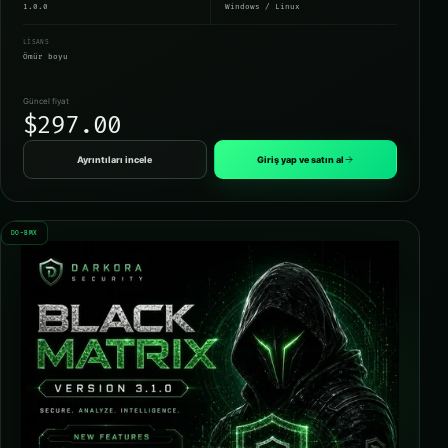
1.0.0
Windows / Linux
LISANS
Ömür boyu
Güncel fiyat
$297.00
Ayrıntıları incele
Giriş yap ve satın al
DO-BMX