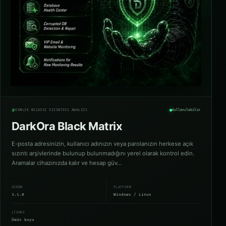
KIMLIK BILGISI SIZINTISI ANALIZI
Kullanılabilir
DarkOra Black Matrix
E-posta adresinizin, kullanıcı adınızın veya parolanızın herkese açık
sızıntı arşivlerinde bulunup bulunmadığını yerel olarak kontrol edin.
Aramalar cihazınızda kalır ve hesap güv…
SÜRÜM
PLATFORM
3.1.0
Windows / Linux
LISANS
Ömür boyu