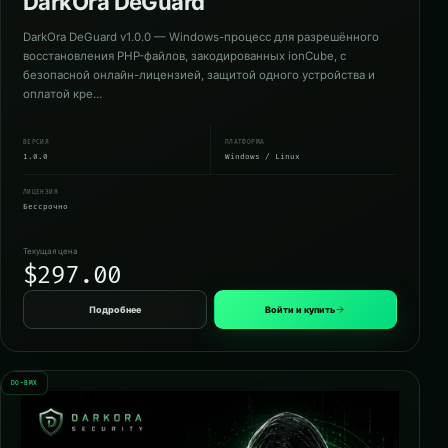
DarkOra DeGuard
DarkOra DeGuard v1.0.0 — Windows-процесс для разрешённого
восстановления PHP-файлов, закодированных ionCube, с
безопасной онлайн-лицензией, защитой одного устройства и
оплатой кре…
ВЕРСИЯ
ПЛАТФОРМА
1.0.0
Windows / Linux
ЛИЦЕНЗИЯ
Бессрочно
Текущая цена
$297.00
Подробнее
Войти и купить
DO-BMX