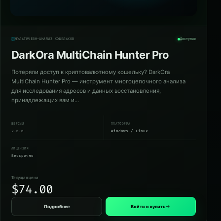
МУЛЬТИЧЕЙН-АНАЛИЗ КОШЕЛЬКОВ
Доступно
DarkOra MultiChain Hunter Pro
Потеряли доступ к криптовалютному кошельку? DarkOra
MultiChain Hunter Pro — инструмент многоцепочного анализа
для исследования адресов и данных восстановления,
принадлежащих вам и…
ВЕРСИЯ
ПЛАТФОРМА
2.0.0
Windows / Linux
ЛИЦЕНЗИЯ
Бессрочно
Текущая цена
$74.00
Подробнее
Войти и купить