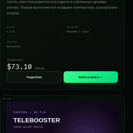
почты, имя пользователя или пароль в публичных архивах
утечек. Поиски выполняются на вашем компьютере, а результаты
сопров…
ВЕРСИЯ
ПЛАТФОРМА
3.1.0
Windows / Linux
ЛИЦЕНЗИЯ
Бессрочно
Текущая цена
$73.10
$86.00
Подробнее
Войти и купить
DO-TLB