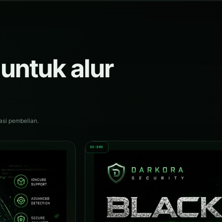
 untuk alur
asi pembelian.
DO-BMX