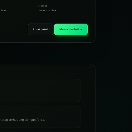
LISENSI
Linux
Seumur hidup
Lihat detail
Masuk dan beli
 tetap terhubung dengan Anda.