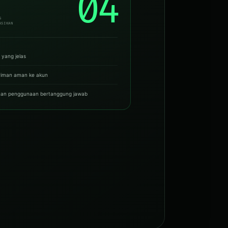
04
G
ASIKAN
 yang jelas
riman aman ke akun
an penggunaan bertanggung jawab