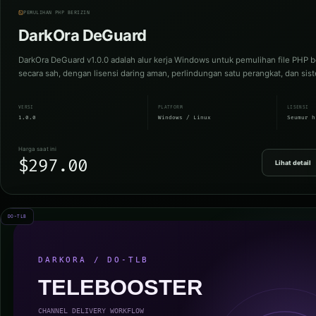
PEMULIHAN PHP BERIZIN
DarkOra DeGuard
DarkOra DeGuard v1.0.0 adalah alur kerja Windows untuk pemulihan file PHP
secara sah, dengan lisensi daring aman, perlindungan satu perangkat, dan si
VERSI
PLATFORM
LISENSI
1.0.0
Windows / Linux
Seumur h
Harga saat ini
$297.00
Lihat detail
DO-TLB