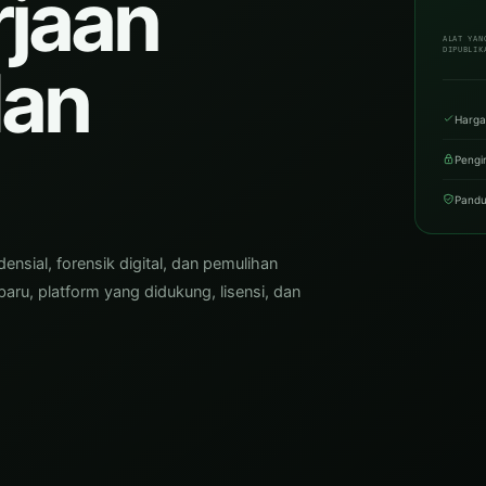
rjaan
ALAT YAN
DIPUBLIK
dan
Harga
Pengi
Pandu
ensial, forensik digital, dan pemulihan
rbaru, platform yang didukung, lisensi, dan