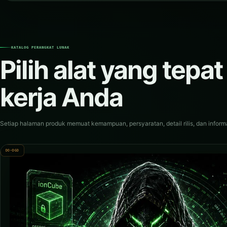
KATALOG PERANGKAT LUNAK
Pilih alat yang tepat
kerja Anda
Setiap halaman produk memuat kemampuan, persyaratan, detail rilis, dan inform
DO-DGD