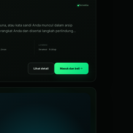
Tersedia
una, atau kata sandi Anda muncul dalam arsip
erangkat Anda dan disertai langkah perlindung…
LISENSI
Linux
Seumur hidup
Lihat detail
Masuk dan beli