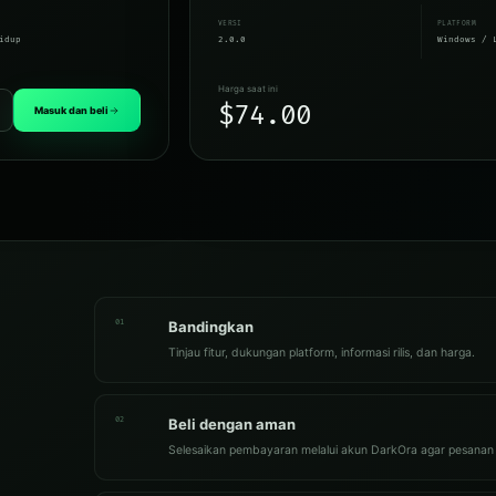
VERSI
PLATFORM
idup
2.0.0
Windows / 
Harga saat ini
$74.00
Masuk dan beli
01
Bandingkan
Tinjau fitur, dukungan platform, informasi rilis, dan harga.
02
Beli dengan aman
Selesaikan pembayaran melalui akun DarkOra agar pesanan