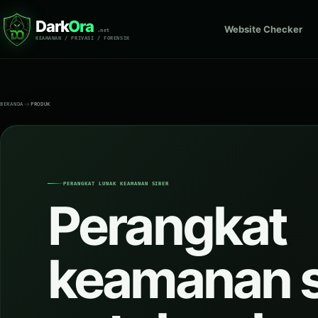
Dark
Ora
Website Checker
.net
KEAMANAN / PRIVASI / FORENSIK
BERANDA
PRODUK
PERANGKAT LUNAK KEAMANAN SIBER
Perangkat
keamanan s