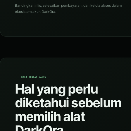
Bandingkan rilis, selesaikan pembayaran, dan kelola akses dalam
ekosistem akun DarkOra.
BELI DENGAN YAKIN
Hal yang perlu
diketahui sebelum
memilih alat
DarkOra