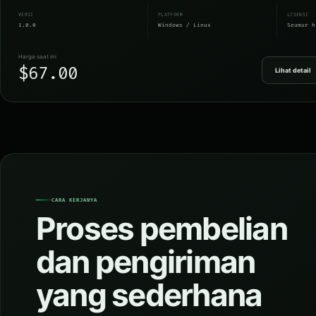
VERSI
PLATFORM
LISENSI
1.0.0
Windows / Linux
Seumur h
Harga saat ini
$67.00
Lihat detail
CARA KERJANYA
Proses pembelian
dan pengiriman
yang sederhana