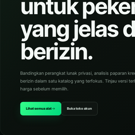
untuk peke
yang jelas 
berizin.
Bandingkan perangkat lunak privasi, analisis paparan kred
berizin dalam satu katalog yang terfokus. Tinjau versi te
harga sebelum memilih.
Lihat semua alat
Buka toko akun