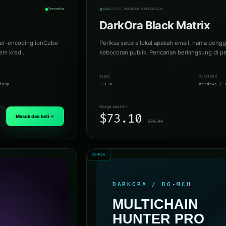
Tersedia
ANALISIS PAPARAN KREDENSIAL
DarkOra Black Matrix
 ber-encoding ionCube
Periksa secara lokal apakah email, nama pengg
stem kred…
kebocoran publik. Pencarian berlangsung di p
VERSI
PLATFORM
idup
3.1.0
Windows / 
Harga saat ini
$73.10
Masuk dan beli
$86.00
DO-MCH